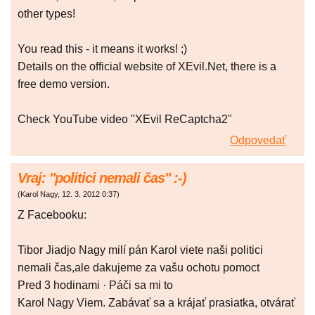
other types!
You read this - it means it works! ;)
Details on the official website of XEvil.Net, there is a
free demo version.
Check YouTube video "XEvil ReCaptcha2"
Odpovedať
Vraj: "politici nemali čas" :-)
(
Karol Nagy
,
12. 3. 2012
0:37
)
Z Facebooku:
Tibor Jiadjo Nagy milí pán Karol viete naši politici
nemali čas,ale dakujeme za vašu ochotu pomoct
Pred 3 hodinami · Páči sa mi to
Karol Nagy Viem. Zabávať sa a krájať prasiatka, otvárať