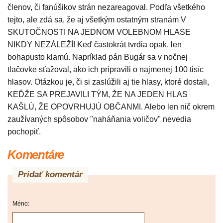
členov, či fanúšikov strán nezareagoval. Podľa všetkého
tejto, ale zdá sa, že aj všetkým ostatným stranám V
SKUTOČNOSTI NA JEDNOM VOLEBNOM HLASE
NIKDY NEZÁLEŽÍ! Keď častokrát tvrdia opak, len
bohapusto klamú. Napríklad pán Bugár sa v nočnej
tlačovke sťažoval, ako ich pripravili o najmenej 100 tisíc
hlasov. Otázkou je, či si zaslúžili aj tie hlasy, ktoré dostali,
KEĎŽE SA PREJAVILI TÝM, ŽE NA JEDEN HLAS
KAŠLÚ, ŽE OPOVRHUJÚ OBČANMI. Alebo len nič okrem
zaužívaných spôsobov "naháňania voličov" nevedia
pochopiť.
Komentáre
Pridať komentár
Méno: