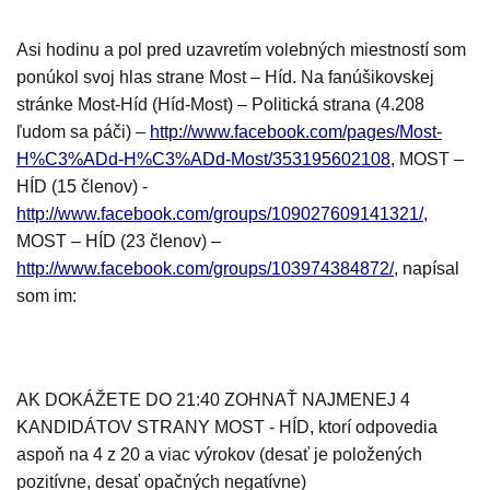
Asi hodinu a pol pred uzavretím volebných miestností som
ponúkol svoj hlas strane Most – Híd. Na fanúšikovskej
stránke Most-Híd (Híd-Most) – Politická strana (4.208
ľudom sa páči) –
http://www.facebook.com/pages/Most-
H%C3%ADd-H%C3%ADd-Most/353195602108
, MOST –
HÍD (15 členov) -
http://www.facebook.com/groups/109027609141321/
,
MOST – HÍD (23 členov) –
http://www.facebook.com/groups/103974384872/
, napísal
som im:
AK DOKÁŽETE DO 21:40 ZOHNAŤ NAJMENEJ 4
KANDIDÁTOV STRANY MOST - HÍD, ktorí odpovedia
aspoň na 4 z 20 a viac výrokov (desať je položených
pozitívne, desať opačných negatívne)