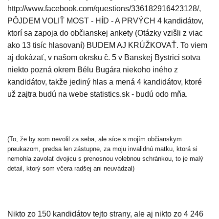
http://www.facebook.com/questions/336182916423128/,
PÔJDEM VOLIŤ MOST - HÍD - A PRVÝCH 4 kandidátov,
ktorí sa zapoja do občianskej ankety (Otázky vzišli z viac
ako 13 tisíc hlasovaní) BUDEM AJ KRÚŽKOVAŤ. To viem
aj dokázať, v našom okrsku č. 5 v Banskej Bystrici sotva
niekto pozná okrem Bélu Bugára niekoho iného z
kandidátov, takže jediný hlas a mená 4 kandidátov, ktoré
už zajtra budú na webe statistics.sk - budú odo mňa.
(To, že by som nevolil za seba, ale síce s mojím občianskym
preukazom, predsa len zástupne, za moju invalidnú matku, ktorá si
nemohla zavolať dvojicu s prenosnou volebnou schránkou, to je malý
detail, ktorý som včera radšej ani neuvádzal)
Nikto zo 150 kandidátov tejto strany, ale aj nikto zo 4 246