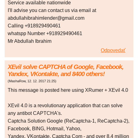
Service available nationwide
I'll advise you can contact us via email at
abdullahibrahimlender@gmail.com
Calling +918929490461
whatspp Number +918929490461
Mr Abdullah Ibrahim
Odpovedať
XEvil solve CAPTCHA of Google, Facebook,
Yandex, VKontakte, and 8400 others!
(
MashaRow
,
12. 12. 2017
21:25
)
This message is posted here using XRumer + XEvil 4.0
XEvil 4.0 is a revolutionary application that can solve
any antibot CAPTCHA's.
Captcha Solution Google (ReCaptcha-1, ReCaptcha-2),
Facebook, BING, Hotmail, Yahoo,
Yandex, VKontakte, Captcha Com - and over 8.4 million