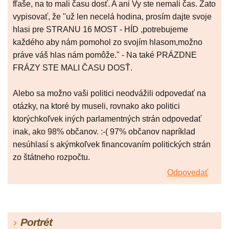
fľaše, na to mali času dosť. A ani Vy ste nemali čas. Zato
vypisovať, že "už len necelá hodina, prosím dajte svoje
hlasi pre STRANU 16 MOST - HÍD ,potrebujeme
každého aby nám pomohol zo svojím hlasom,možno
práve váš hlas nám pomôže." - Na také PRÁZDNE
FRÁZY STE MALI ČASU DOSŤ.
Alebo sa možno vaši politici neodvážili odpovedať na
otázky, na ktoré by museli, rovnako ako politici
ktorýchkoľvek iných parlamentných strán odpovedať
inak, ako 98% občanov. :-( 97% občanov napríklad
nesúhlasí s akýmkoľvek financovaním politických strán
zo štátneho rozpočtu.
Odpovedať
Portrét