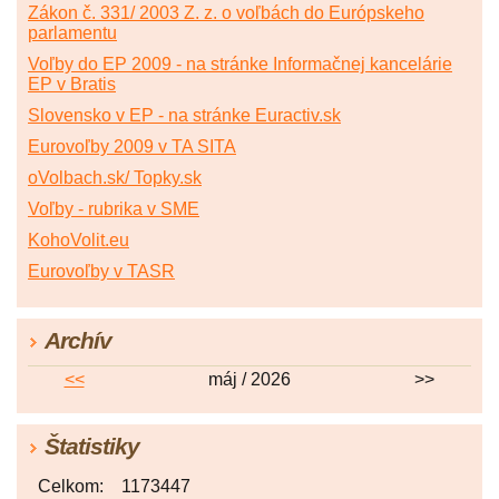
Zákon č. 331/ 2003 Z. z. o voľbách do Európskeho
parlamentu
Voľby do EP 2009 - na stránke Informačnej kancelárie
EP v Bratis
Slovensko v EP - na stránke Euractiv.sk
Eurovoľby 2009 v TA SITA
oVolbach.sk/ Topky.sk
Voľby - rubrika v SME
KohoVolit.eu
Eurovoľby v TASR
Archív
<<
máj / 2026
>>
Štatistiky
Celkom:
1173447