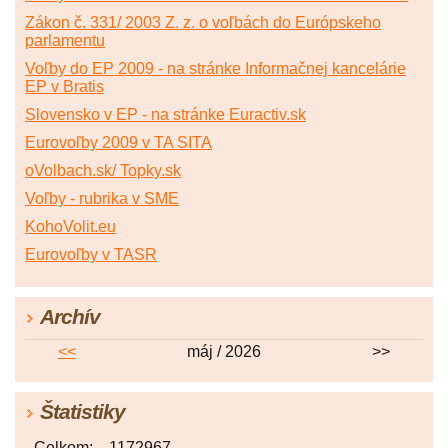
Zákon č. 331/ 2003 Z. z. o voľbách do Európskeho
parlamentu
Voľby do EP 2009 - na stránke Informačnej kancelárie
EP v Bratis
Slovensko v EP - na stránke Euractiv.sk
Eurovoľby 2009 v TA SITA
oVolbach.sk/ Topky.sk
Voľby - rubrika v SME
KohoVolit.eu
Eurovoľby v TASR
Archív
<<
máj / 2026
>>
Štatistiky
Celkom:
1172967