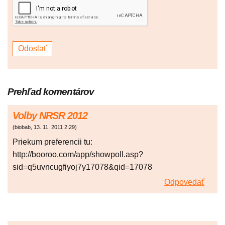
Prehľad komentárov
Volby NRSR 2012
(
biobab
,
13. 11. 2011
2:29
)
Priekum preferencii tu:
http://booroo.com/app/showpoll.asp?
sid=q5uvncugfiyoj7y17078&qid=17078
Odpovedať