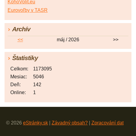
KohoVolit.eu
Eurovoľby v TASR
Archív
<<
máj / 2026
>>
Štatistiky
Celkom:
1173095
Mesiac:
5046
Deň:
142
Online:
1
© 2026
eStránky.sk
|
Závadný obsah?
|
Zpracování dat