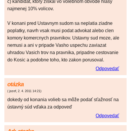
c) kandidát, ktorý získal vo volebnom obvode hlasy
najmenej 10% volicov.
V konani pred Ustavnym sudom sa neplatia ziadne
poplatky, navrh vsak musi podat advokat alebo clen
komory komercnych pravnikov. Ustavny sud moze, ale
nemusi a ani v pripade Vasho uspechu zaviazat
uhradou Vasich trov na pravnika, pripadne cestovanie
do Kosic a podobne toho, kto zakon porusoval.
Odpovedať
otázka
(
jozef
,
2. 4. 2011
14:21
)
dokedy od konania volieb sa môže podať sťažnosť na
ústavný súd vďaka za odpoveď
Odpovedať