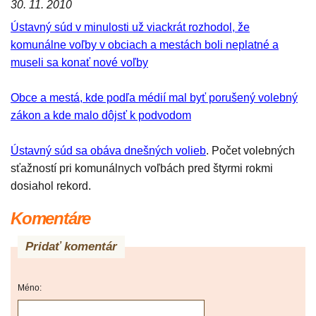
30. 11. 2010
Ústavný súd v minulosti už viackrát rozhodol, že
komunálne voľby v obciach a mestách boli neplatné a
museli sa konať nové voľby
Obce a mestá, kde podľa médií mal byť porušený volebný
zákon a kde malo dôjsť k podvodom
Ústavný súd sa obáva dnešných volieb
. Počet volebných
sťažností pri komunálnych voľbách pred štyrmi rokmi
dosiahol rekord.
Komentáre
Pridať komentár
Méno: