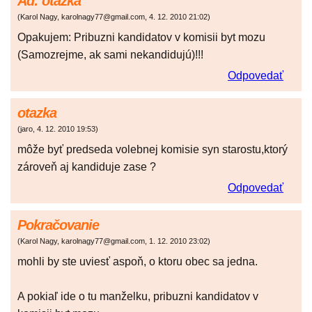
Ad: otazka
(
Karol Nagy, karolnagy77@gmail.com
,
4. 12. 2010
21:02
)
Opakujem: Pribuzni kandidatov v komisii byt mozu
(Samozrejme, ak sami nekandidujú)!!!
Odpovedať
otazka
(
jaro
,
4. 12. 2010
19:53
)
môže byť predseda volebnej komisie syn starostu,ktorý
zároveň aj kandiduje zase ?
Odpovedať
Pokračovanie
(
Karol Nagy, karolnagy77@gmail.com
,
1. 12. 2010
23:02
)
mohli by ste uviesť aspoň, o ktoru obec sa jedna.
A pokiaľ ide o tu manželku, pribuzni kandidatov v