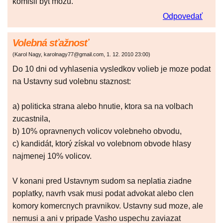
komisii byt mozu.
Odpovedať
Volebná sťažnosť
(
Karol Nagy, karolnagy77@gmail.com
,
1. 12. 2010
23:00
)
Do 10 dni od vyhlasenia vysledkov volieb je moze podat
na Ustavny sud volebnu staznost:
a) politicka strana alebo hnutie, ktora sa na volbach
zucastnila,
b) 10% opravnenych volicov volebneho obvodu,
c) kandidát, ktorý získal vo volebnom obvode hlasy
najmenej 10% volicov.
V konani pred Ustavnym sudom sa neplatia ziadne
poplatky, navrh vsak musi podat advokat alebo clen
komory komercnych pravnikov. Ustavny sud moze, ale
nemusi a ani v pripade Vasho uspechu zaviazat