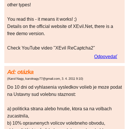
other types!
You read this - it means it works! ;)
Details on the official website of XEvil.Net, there is a
free demo version.
Check YouTube video "XEvil ReCaptcha2"
Odpovedať
Ad: otázka
(
Karol Nagy, karolnagy77@gmail.com
,
3. 4. 2011
9:10
)
Do 10 dni od vyhlasenia vysledkov volieb je moze podat
na Ustavny sud volebnu staznost:
a) politicka strana alebo hnutie, ktora sa na volbach
zucastnila,
b) 10% opravnenych volicov volebneho obvodu,