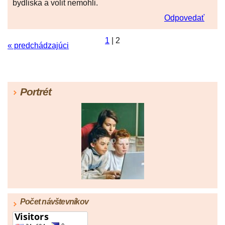
bydliska a volit nemohli.
Odpovedať
1
|
2
« predchádzajúci
Portrét
Počet návštevníkov