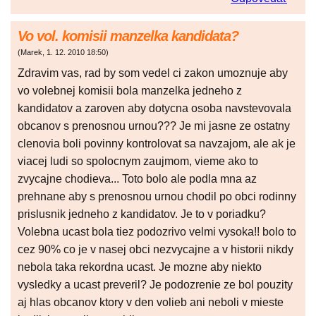
Vo vol. komisii manzelka kandidata?
(
Marek
,
1. 12. 2010
18:50
)
Zdravim vas, rad by som vedel ci zakon umoznuje aby
vo volebnej komisii bola manzelka jedneho z
kandidatov a zaroven aby dotycna osoba navstevovala
obcanov s prenosnou urnou??? Je mi jasne ze ostatny
clenovia boli povinny kontrolovat sa navzajom, ale ak je
viacej ludi so spolocnym zaujmom, vieme ako to
zvycajne chodieva... Toto bolo ale podla mna az
prehnane aby s prenosnou urnou chodil po obci rodinny
prislusnik jedneho z kandidatov. Je to v poriadku?
Volebna ucast bola tiez podozrivo velmi vysoka!! bolo to
cez 90% co je v nasej obci nezvycajne a v historii nikdy
nebola taka rekordna ucast. Je mozne aby niekto
vysledky a ucast preveril? Je podozrenie ze bol pouzity
aj hlas obcanov ktory v den volieb ani neboli v mieste