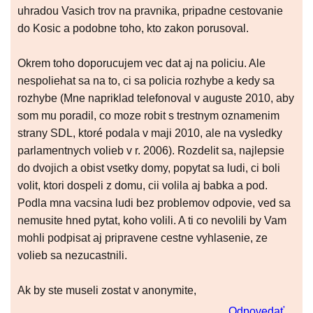
uhradou Vasich trov na pravnika, pripadne cestovanie
do Kosic a podobne toho, kto zakon porusoval.
Okrem toho doporucujem vec dat aj na policiu. Ale
nespoliehat sa na to, ci sa policia rozhybe a kedy sa
rozhybe (Mne napriklad telefonoval v auguste 2010, aby
som mu poradil, co moze robit s trestnym oznamenim
strany SDL, ktoré podala v maji 2010, ale na vysledky
parlamentnych volieb v r. 2006). Rozdelit sa, najlepsie
do dvojich a obist vsetky domy, popytat sa ludi, ci boli
volit, ktori dospeli z domu, cii volila aj babka a pod.
Podla mna vacsina ludi bez problemov odpovie, ved sa
nemusite hned pytat, koho volili. A ti co nevolili by Vam
mohli podpisat aj pripravene cestne vyhlasenie, ze
volieb sa nezucastnili.
Ak by ste museli zostat v anonymite,
Odpovedať