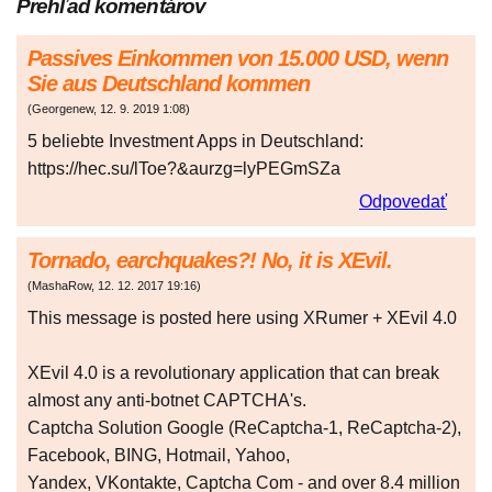
Prehľad komentárov
Passives Einkommen von 15.000 USD, wenn
Sie aus Deutschland kommen
(
Georgenew
,
12. 9. 2019
1:08
)
5 beliebte Investment Apps in Deutschland:
https://hec.su/lToe?&aurzg=lyPEGmSZa
Odpovedať
Tornado, earchquakes?! No, it is XEvil.
(
MashaRow
,
12. 12. 2017
19:16
)
This message is posted here using XRumer + XEvil 4.0
XEvil 4.0 is a revolutionary application that can break
almost any anti-botnet CAPTCHA's.
Captcha Solution Google (ReCaptcha-1, ReCaptcha-2),
Facebook, BING, Hotmail, Yahoo,
Yandex, VKontakte, Captcha Com - and over 8.4 million