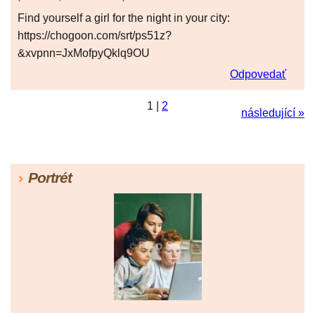
Find yourself a girl for the night in your city:
https://chogoon.com/srt/ps51z?
&xvpnn=JxMofpyQklq9OU
Odpovedať
1
|
2
následující »
Portrét