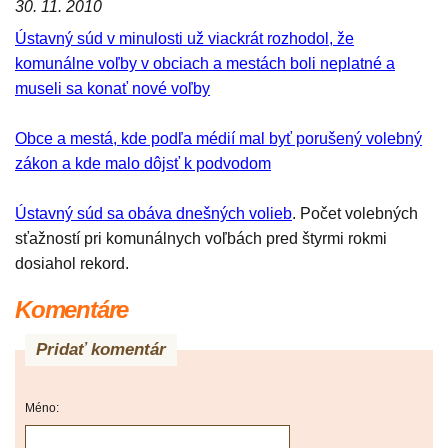
30. 11. 2010
Ústavný súd v minulosti už viackrát rozhodol, že
komunálne voľby v obciach a mestách boli neplatné a
museli sa konať nové voľby
Obce a mestá, kde podľa médií mal byť porušený volebný
zákon a kde malo dôjsť k podvodom
Ústavný súd sa obáva dnešných volieb
. Počet volebných
sťažností pri komunálnych voľbách pred štyrmi rokmi
dosiahol rekord.
Komentáre
Pridať komentár
Méno: