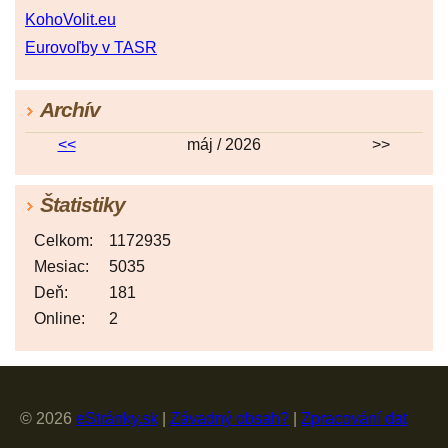
KohoVolit.eu
Eurovoľby v TASR
Archív
<<
máj / 2026
>>
Štatistiky
Celkom:
1172935
Mesiac:
5035
Deň:
181
Online:
2
© 2026
eStránky.sk
|
Závadný obsah?
|
Zpracování dat